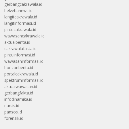
gerbangcakrawala.id
helvetianews.id
langitcakrawala.id
langitinformasi.id
pintucakrawala.id
wawasancakrawala.id
aktualberita.id
cakrawalafakta.id
pintuinformasi.id
wawasaninformasi.id
horizonberita.id
portalcakrawala.id
spektruminformasi.id
aktualwawasan.id
gerbangfakta.id
infodinamika.id
narsis.id
pansos.id
forensik.id