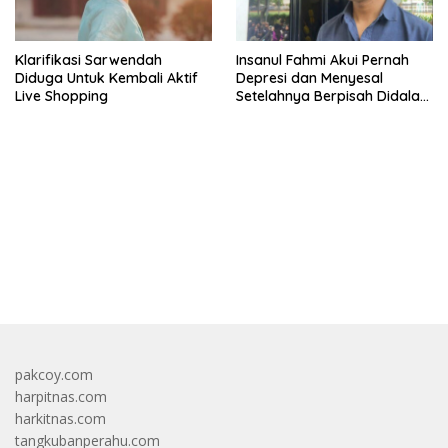
Klarifikasi Sarwendah
Insanul Fahmi Akui Pernah
Diduga Untuk Kembali Aktif
Depresi dan Menyesal
Live Shopping
Setelahnya Berpisah Didalam
Wardatina Mawa
bandar besar starlight princess1000 bagi bonus
pakcoy.com
harpitnas.com
harkitnas.com
tangkubanperahu.com