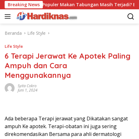
Langsung
Breaking News
Trend Populer Makan Tabungan Masih Terjadi? Ekonom 
ke
konten
Beranda
Life Style
Life Style
6 Terapi Jerawat Ke Apotek Paling
Ampuh dan Cara
Menggunakannya
Syita Cokro
Juni 1, 2024
Ada beberapa Terapi jerawat yang Dikatakan sangat
ampuh Ke apotek. Terapi-obatan ini juga sering
direkomendasikan Bersama para ahli dermatologi