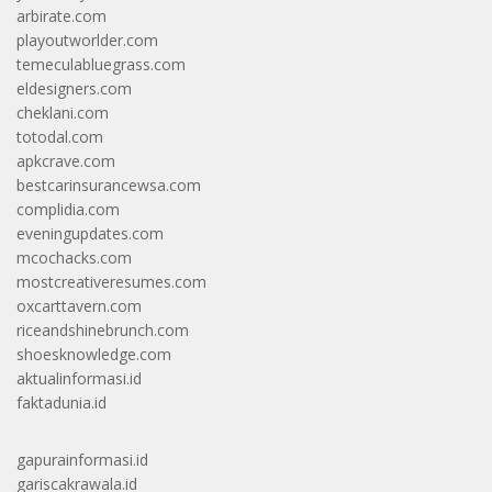
arbirate.com
playoutworlder.com
temeculabluegrass.com
eldesigners.com
cheklani.com
totodal.com
apkcrave.com
bestcarinsurancewsa.com
complidia.com
eveningupdates.com
mcochacks.com
mostcreativeresumes.com
oxcarttavern.com
riceandshinebrunch.com
shoesknowledge.com
aktualinformasi.id
faktadunia.id
gapurainformasi.id
gariscakrawala.id