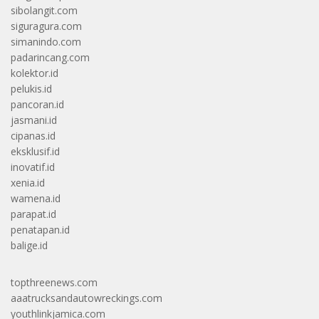
sibolangit.com
siguragura.com
simanindo.com
padarincang.com
kolektor.id
pelukis.id
pancoran.id
jasmani.id
cipanas.id
eksklusif.id
inovatif.id
xenia.id
wamena.id
parapat.id
penatapan.id
balige.id
topthreenews.com
aaatrucksandautowreckings.com
youthlinkjamica.com