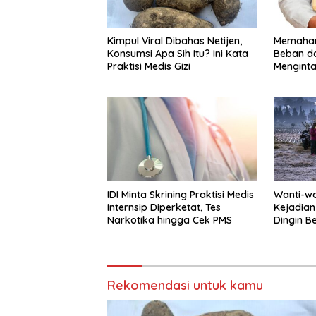
Kimpul Viral Dibahas Netijen,
Memaham
Konsumsi Apa Sih Itu? Ini Kata
Beban d
Praktisi Medis Gizi
Menginta
IDI Minta Skrining Praktisi Medis
Wanti-wa
Internsip Diperketat, Tes
Kejadian
Narkotika hingga Cek PMS
Dingin B
Rekomendasi untuk kamu