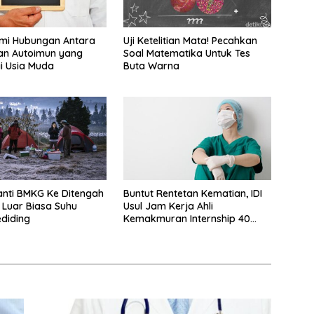
i Hubungan Antara
Uji Ketelitian Mata! Pecahkan
an Autoimun yang
Soal Matematika Untuk Tes
i Usia Muda
Buta Warna
nti BMKG Ke Ditengah
Buntut Rentetan Kematian, IDI
 Luar Biasa Suhu
Usul Jam Kerja Ahli
ediding
Kemakmuran Internship 40
Jam Per Minggu