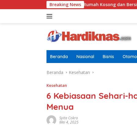
Langsung
Tugasnya Jaga Rumah Kosong dan Bersihkan Halaman
Breaking News
ke
konten
Beranda
Nasional
Bisnis
Otomot
Beranda
Kesehatan
Kesehatan
6 Kebiasaan Sehari-ha
Menua
Syita Cokro
Mei 4, 2025