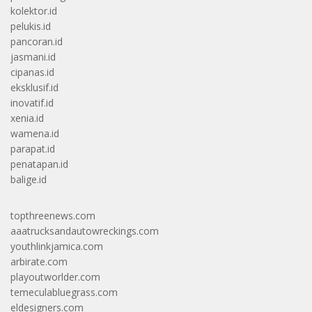
kolektor.id
pelukis.id
pancoran.id
jasmani.id
cipanas.id
eksklusif.id
inovatif.id
xenia.id
wamena.id
parapat.id
penatapan.id
balige.id
topthreenews.com
aaatrucksandautowreckings.com
youthlinkjamica.com
arbirate.com
playoutworlder.com
temeculabluegrass.com
eldesigners.com