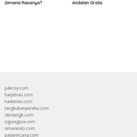
Gimana Rasanya?
Andalan Gratis
bandar besar starlight princess1000 bagi bonus
pakcoy.com
harpitnas.com
harkitnas.com
tangkubanperahu.com
sibolangit.com
siguragura.com
simanindo.com
padarincang.com