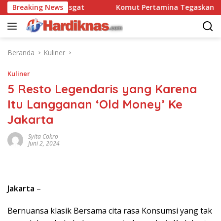
Langsung
bravo 90 Pasgat
Breaking News
Komut Pertamina Tegaskan Tak Bole
ke
konten
Beranda
Kuliner
Kuliner
5 Resto Legendaris yang Karena
Itu Langganan ‘Old Money’ Ke
Jakarta
Syita Cokro
Juni 2, 2024
Jakarta
–
Bernuansa klasik Bersama cita rasa Konsumsi yang tak