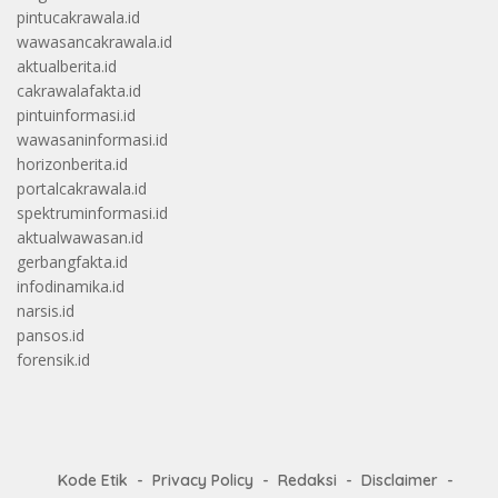
pintucakrawala.id
wawasancakrawala.id
aktualberita.id
cakrawalafakta.id
pintuinformasi.id
wawasaninformasi.id
horizonberita.id
portalcakrawala.id
spektruminformasi.id
aktualwawasan.id
gerbangfakta.id
infodinamika.id
narsis.id
pansos.id
forensik.id
Kode Etik
Privacy Policy
Redaksi
Disclaimer