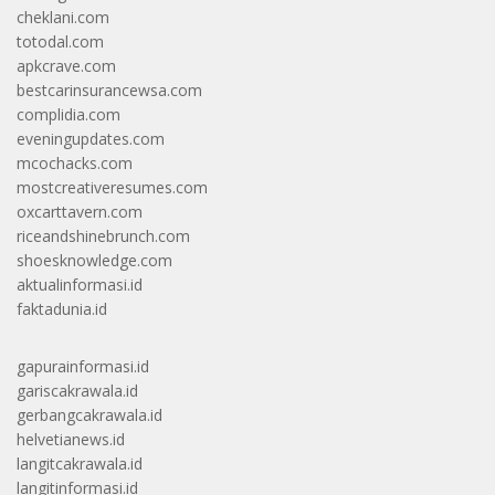
cheklani.com
totodal.com
apkcrave.com
bestcarinsurancewsa.com
complidia.com
eveningupdates.com
mcochacks.com
mostcreativeresumes.com
oxcarttavern.com
riceandshinebrunch.com
shoesknowledge.com
aktualinformasi.id
faktadunia.id
gapurainformasi.id
gariscakrawala.id
gerbangcakrawala.id
helvetianews.id
langitcakrawala.id
langitinformasi.id