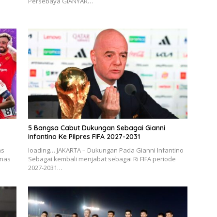
Persebaya GIANYAR…
5 Bangsa Cabut Dukungan Sebagai Gianni
Infantino Ke Pilpres FIFA 2027-2031
as
loading… JAKARTA – Dukungan Pada Gianni Infantino
anas
Sebagai kembali menjabat sebagai Ri FIFA periode
2027-2031…