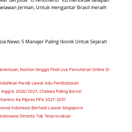
riker berjuluk “O Fenomeno” itu mencetak delapan
 melawan Jerman, Untuk mengantar Brasil meraih
esia News: 5 Manajer Paling Ikonik Untuk Sejarah
nentuan, Nonton hingga Final Live Pemutaran Online Di
 Kalahkan Persib Lewat Adu Pembatasan
Inggris 2026/2027, Chelsea Paling Boros!
antino Ke Pilpres FIFA 2027-2031
onal Indonesia Berhasil Lawan Singapura
 Indonesia Diminta Tak Terprovokasi