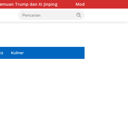
 Jinping
Modifikasi Ayla Vintage dan Gran Max Retro D
ta
Kuliner
ar besar starlight princess1000 bagi bonus