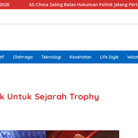
a Saling Balas Hukuman Politik Jelang Pertemuan Trump dan Xi
if
Olahraga
Teknologi
Kesehatan
Life Style
Wisa
band
ik Untuk Sejarah Trophy