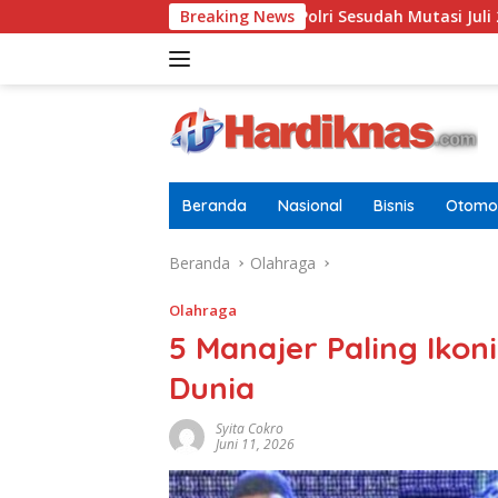
Langsung
aru Di Pusdokkes Polri Sesudah Mutasi Juli 2026
Breaking News
AS-Chin
ke
konten
Beranda
Nasional
Bisnis
Otomot
Beranda
Olahraga
Olahraga
5 Manajer Paling Ikon
Dunia
Syita Cokro
Juni 11, 2026