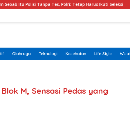
Tanpa Tes, Polri: Tetap Harus Ikuti Seleksi
Kemenpar D
if
Olahraga
Teknologi
Kesehatan
Life Style
Wisa
band
i Blok M, Sensasi Pedas yang