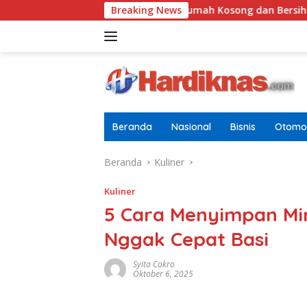
Langsung
Tugasnya Jaga Rumah Kosong dan Bersihkan Halaman
Breaking News
ke
konten
Beranda
Nasional
Bisnis
Otomot
Beranda
Kuliner
Kuliner
5 Cara Menyimpan Mi
Nggak Cepat Basi
Syita Cokro
Oktober 6, 2025