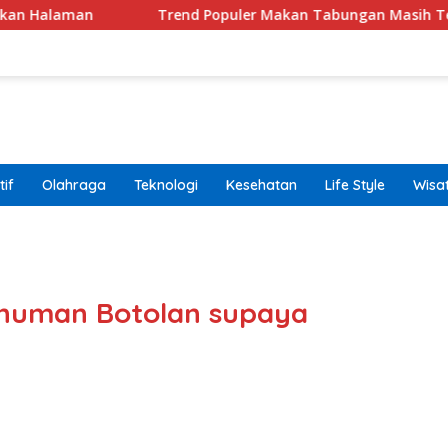
Trend Populer Makan Tabungan Masih Terjadi? Ekonom
if
Olahraga
Teknologi
Kesehatan
Life Style
Wisa
band
numan Botolan supaya