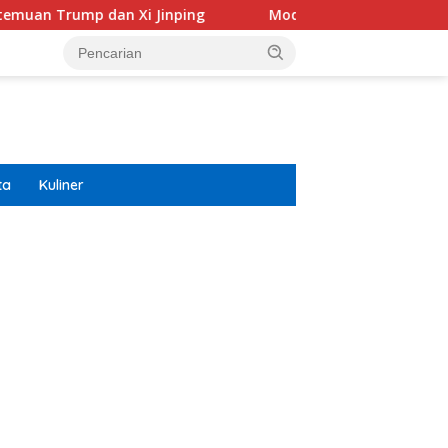
 dan Xi Jinping
Modifikasi Ayla Vintage dan Gran Max
ta
Kuliner
ar besar starlight princess1000 bagi bonus