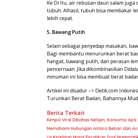
Ke Di Itu, air rebusan daun salam ju
tubuh. Alhasil, tubuh bisa membakar le
lebih cepat.
5. Bawang Putih
Selain sebagai penyedap masakan, bawa
Bagi membantu menurunkan berat badan
hangat, bawang putih, dan perasan le
pencernaan. Jika dikombinasikan Didala
minuman ini bisa membuat berat badan 
Artikel ini disadur –> Detik.com Indone
Turunkan Berat Badan, Bahannya Mud
Berita Terkait
Kimpul Viral Dibahas Netijen, Konsumsi Apa Si
Memahami Hubungan Antara Beban dan Aut
Uji Ketelitian Mata! Pecahkan Soal Matemat