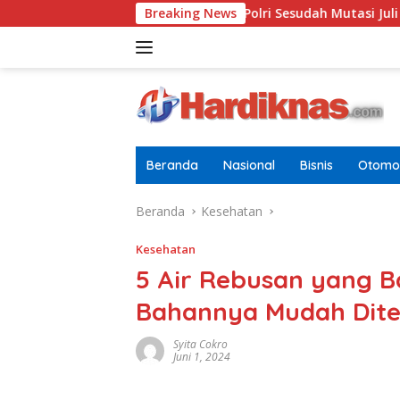
Langsung
jen Terbaru Di Pusdokkes Polri Sesudah Mutasi Juli 2026
Breaking News
ke
konten
Beranda
Nasional
Bisnis
Otomot
Beranda
Kesehatan
Kesehatan
5 Air Rebusan yang B
Bahannya Mudah Dit
Syita Cokro
Juni 1, 2024