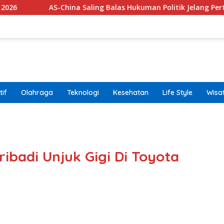
S-China Saling Balas Hukuman Politik Jelang Pertemuan Trump 
if
Olahraga
Teknologi
Kesehatan
Life Style
Wisa
band
ibadi Unjuk Gigi Di Toyota