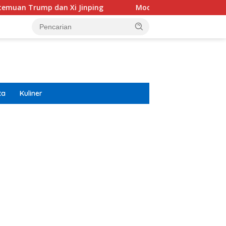
dan Xi Jinping
Modifikasi Ayla Vintage dan Gran Max R
ta
Kuliner
ar besar starlight princess1000 bagi bonus