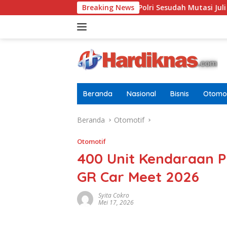
Langsung
n Terbaru Di Pusdokkes Polri Sesudah Mutasi Juli 2026
Breaking News
A
ke
konten
Beranda
Nasional
Bisnis
Otomot
Beranda
Otomotif
Otomotif
400 Unit Kendaraan Pr
GR Car Meet 2026
Syita Cokro
Mei 17, 2026