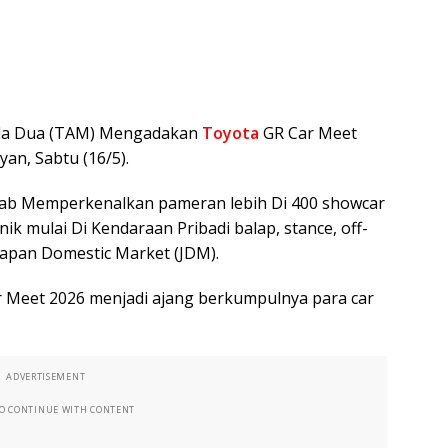
oda Dua (TAM) Mengadakan
Toyota
GR Car Meet
yan, Sabtu (16/5).
ebab Memperkenalkan pameran lebih Di 400 showcar
nik mulai Di Kendaraan Pribadi balap, stance, off-
 Japan Domestic Market (JDM).
r Meet 2026 menjadi ajang berkumpulnya para car
ADVERTISEMENT
TO CONTINUE WITH CONTENT