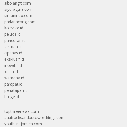
sibolangit.com
siguragura.com
simanindo.com
padarincang.com
kolektor.id
pelukis.id
pancoran.id
jasmani.id
cipanas.id
eksklusif.id
inovatif.id
xenia.id
wamena.id
parapat.id
penatapan.id
balige.id
topthreenews.com
aaatrucksandautowreckings.com
youthlinkjamica.com