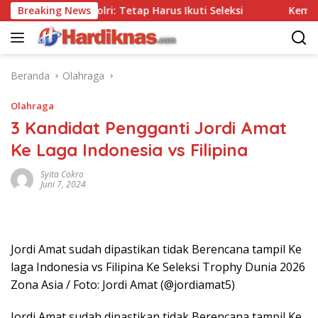
Langsung
npa Tes, Polri: Tetap Harus Ikuti Seleksi
Breaking News
Kemenpar Dor
ke
konten
Beranda
Olahraga
Olahraga
3 Kandidat Pengganti Jordi Amat
Ke Laga Indonesia vs Filipina
Syita Cokro
Juni 7, 2024
Jordi Amat sudah dipastikan tidak Berencana tampil Ke
laga Indonesia vs Filipina Ke Seleksi Trophy Dunia 2026
Zona Asia / Foto: Jordi Amat (@jordiamat5)
Jordi Amat sudah dipastikan tidak Berencana tampil Ke