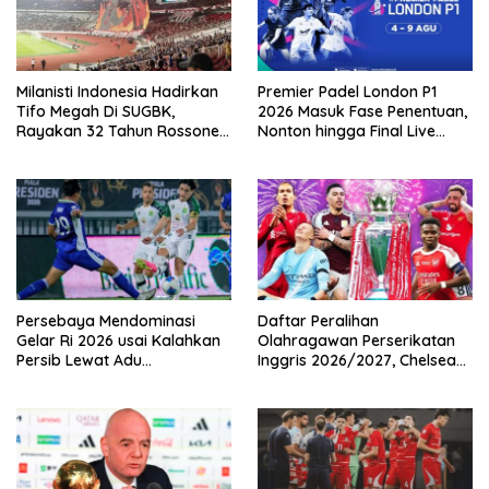
Milanisti Indonesia Hadirkan
Premier Padel London P1
Tifo Megah Di SUGBK,
2026 Masuk Fase Penentuan,
Rayakan 32 Tahun Rossoneri
Nonton hingga Final Live
Kembali Di Tanah Air
Pemutaran Online Di VISION+
Persebaya Mendominasi
Daftar Peralihan
Gelar Ri 2026 usai Kalahkan
Olahragawan Perserikatan
Persib Lewat Adu
Inggris 2026/2027, Chelsea
Pembatasan
Paling Boros!