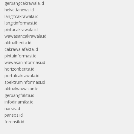
gerbangcakrawala.id
helvetianews.id
langitcakrawala.id
langitinformasi.id
pintucakrawala.id
wawasancakrawala.id
aktualberita.id
cakrawalafakta.id
pintuinformasi.id
wawasaninformasi.id
horizonberita.id
portalcakrawala.id
spektruminformasi.id
aktualwawasan.id
gerbangfakta.id
infodinamika.id
narsis.id
pansos.id
forensik.id