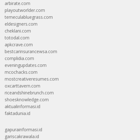
arbirate.com
playoutworlder.com
temeculabluegrass.com
eldesigners.com
cheklani.com
totodal.com
apkcrave.com
bestcarinsurancewsa.com
complidia.com
eveningupdates.com
mcochacks.com
mostcreativeresumes.com
oxcarttavern.com
riceandshinebrunch.com
shoesknowledge.com
aktualinformasi.id
faktadunia.id
gapurainformasi.id
gariscakrawala.id