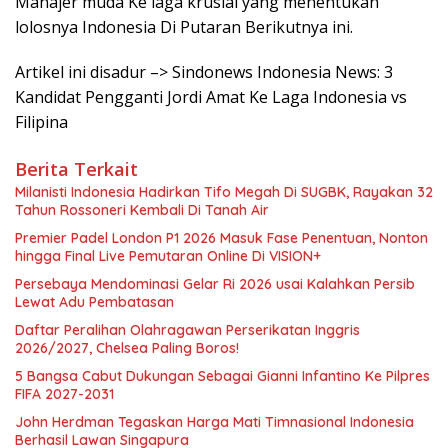
Manajer muda Ke laga krusial yang menentukan
lolosnya Indonesia Di Putaran Berikutnya ini.
Artikel ini disadur –> Sindonews Indonesia News: 3
Kandidat Pengganti Jordi Amat Ke Laga Indonesia vs
Filipina
Berita Terkait
Milanisti Indonesia Hadirkan Tifo Megah Di SUGBK, Rayakan 32
Tahun Rossoneri Kembali Di Tanah Air
Premier Padel London P1 2026 Masuk Fase Penentuan, Nonton
hingga Final Live Pemutaran Online Di VISION+
Persebaya Mendominasi Gelar Ri 2026 usai Kalahkan Persib
Lewat Adu Pembatasan
Daftar Peralihan Olahragawan Perserikatan Inggris
2026/2027, Chelsea Paling Boros!
5 Bangsa Cabut Dukungan Sebagai Gianni Infantino Ke Pilpres
FIFA 2027-2031
John Herdman Tegaskan Harga Mati Timnasional Indonesia
Berhasil Lawan Singapura