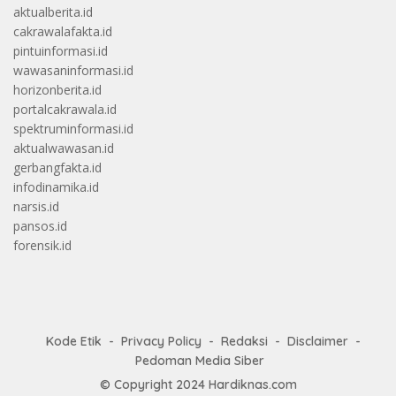
aktualberita.id
cakrawalafakta.id
pintuinformasi.id
wawasaninformasi.id
horizonberita.id
portalcakrawala.id
spektruminformasi.id
aktualwawasan.id
gerbangfakta.id
infodinamika.id
narsis.id
pansos.id
forensik.id
Kode Etik
Privacy Policy
Redaksi
Disclaimer
Pedoman Media Siber
© Copyright 2024
Hardiknas.com