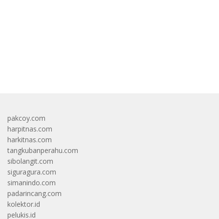
bandar besar starlight princess1000 bagi bonus
pakcoy.com
harpitnas.com
harkitnas.com
tangkubanperahu.com
sibolangit.com
siguragura.com
simanindo.com
padarincang.com
kolektor.id
pelukis.id