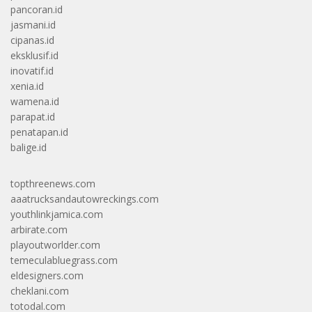
pancoran.id
jasmani.id
cipanas.id
eksklusif.id
inovatif.id
xenia.id
wamena.id
parapat.id
penatapan.id
balige.id
topthreenews.com
aaatrucksandautowreckings.com
youthlinkjamica.com
arbirate.com
playoutworlder.com
temeculabluegrass.com
eldesigners.com
cheklani.com
totodal.com