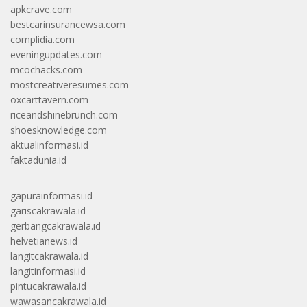
apkcrave.com
bestcarinsurancewsa.com
complidia.com
eveningupdates.com
mcochacks.com
mostcreativeresumes.com
oxcarttavern.com
riceandshinebrunch.com
shoesknowledge.com
aktualinformasi.id
faktadunia.id
gapurainformasi.id
gariscakrawala.id
gerbangcakrawala.id
helvetianews.id
langitcakrawala.id
langitinformasi.id
pintucakrawala.id
wawasancakrawala.id