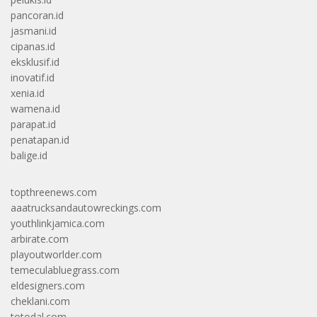
pancoran.id
jasmani.id
cipanas.id
eksklusif.id
inovatif.id
xenia.id
wamena.id
parapat.id
penatapan.id
balige.id
topthreenews.com
aaatrucksandautowreckings.com
youthlinkjamica.com
arbirate.com
playoutworlder.com
temeculabluegrass.com
eldesigners.com
cheklani.com
totodal.com