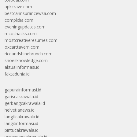
apkcrave.com
bestcarinsurancewsa.com
complidia.com
eveningupdates.com
mcochacks.com
mostcreativeresumes.com
oxcarttavern.com
riceandshinebrunch.com
shoesknowledge.com
aktualinformasi.id
faktadunia.id
gapurainformasi.id
gariscakrawala.id
gerbangcakrawala.id
helvetianews.id
langitcakrawala.id
langitinformasi.id
pintucakrawala.id
wawasancakrawala.id