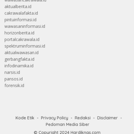
aktualberita.id
cakrawalafakta.id
pintuinformasi.id
wawasaninformasi.id
horizonberita.id
portalcakrawala.id
spektruminformasi.id
aktualwawasan.id
gerbangfakta.id
infodinamika.id
narsis.id
pansos.id
forensik.id
Kode Etik
Privacy Policy
Redaksi
Disclaimer
Pedoman Media Siber
© Copyright 2024
Hardiknas.com