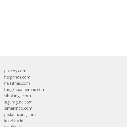
bandar besar starlight princess1000 bagi bonus
pakcoy.com
harpitnas.com
harkitnas.com
tangkubanperahu.com
sibolangit.com
siguragura.com
simanindo.com
padarincang.com
kolektor.id
pelukis.id