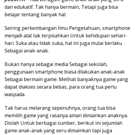
dan edukatif. Tak hanya bermain, Tetapi juga bisa
belajar tentang banyak hal.
Seiring perkembangan Ilmu Pengetahuan, smartphone
menjadi alat tak terpisahkan Untuk kehidupan sehari-
hari. Suka atau tidak suka, hal ini juga mulai berlaku
Sebagai anak-anak.
Bukan hanya sebagai media Sebagai sekolah,
penggunaan smartphone biasa dilakukan anak-anak
Sebagai bermain game. Melihat banyaknya game yang
dapat diakses secara bebas, para orang tua perlu
waspada.
Tak harus melarang sepenuhnya, orang tua bisa
memilih game yang rasanya aman dimainkan anaknya.
Diolah Untuk berbagai sumber, berikut ini sejumlah
game anak-anak yang seru dimainkan tapi juga