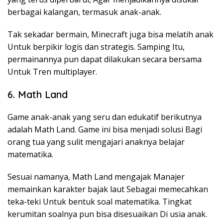
berbagai kalangan, termasuk anak-anak.
Tak sekadar bermain, Minecraft juga bisa melatih anak
Untuk berpikir logis dan strategis. Samping Itu,
permainannya pun dapat dilakukan secara bersama
Untuk Tren multiplayer.
6. Math Land
Game anak-anak yang seru dan edukatif berikutnya
adalah Math Land. Game ini bisa menjadi solusi Bagi
orang tua yang sulit mengajari anaknya belajar
matematika.
Sesuai namanya, Math Land mengajak Manajer
memainkan karakter bajak laut Sebagai memecahkan
teka-teki Untuk bentuk soal matematika. Tingkat
kerumitan soalnya pun bisa disesuaikan Di usia anak.