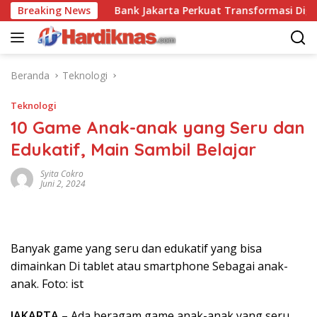
Langsung
rupsi
Breaking News
Bank Jakarta Perkuat Transformasi Digital lewa
ke
konten
Beranda
Teknologi
Teknologi
10 Game Anak-anak yang Seru dan
Edukatif, Main Sambil Belajar
Syita Cokro
Juni 2, 2024
Banyak game yang seru dan edukatif yang bisa
dimainkan Di tablet atau smartphone Sebagai anak-
anak. Foto: ist
JAKARTA
– Ada beragam game anak-anak yang seru