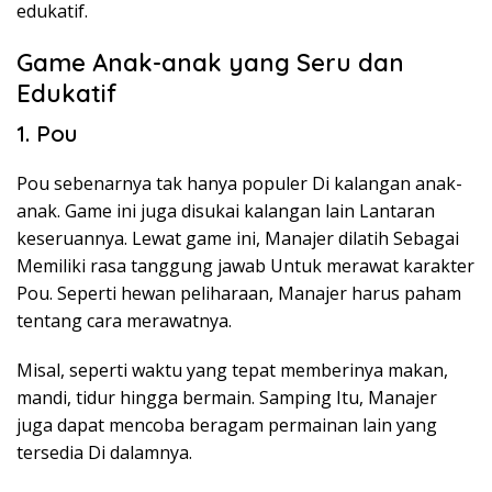
edukatif.
Game Anak-anak yang Seru dan
Edukatif
1. Pou
Pou sebenarnya tak hanya populer Di kalangan anak-
anak. Game ini juga disukai kalangan lain Lantaran
keseruannya. Lewat game ini, Manajer dilatih Sebagai
Memiliki rasa tanggung jawab Untuk merawat karakter
Pou. Seperti hewan peliharaan, Manajer harus paham
tentang cara merawatnya.
Misal, seperti waktu yang tepat memberinya makan,
mandi, tidur hingga bermain. Samping Itu, Manajer
juga dapat mencoba beragam permainan lain yang
tersedia Di dalamnya.