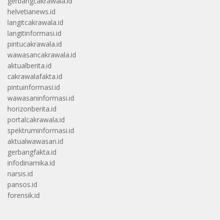
gerbangcakrawala.id
helvetianews.id
langitcakrawala.id
langitinformasi.id
pintucakrawala.id
wawasancakrawala.id
aktualberita.id
cakrawalafakta.id
pintuinformasi.id
wawasaninformasi.id
horizonberita.id
portalcakrawala.id
spektruminformasi.id
aktualwawasan.id
gerbangfakta.id
infodinamika.id
narsis.id
pansos.id
forensik.id