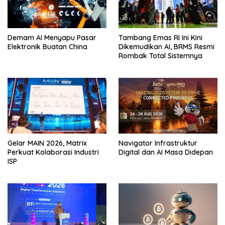
Demam AI Menyapu Pasar
Tambang Emas RI Ini Kini
Elektronik Buatan China
Dikemudikan AI, BRMS Resmi
Rombak Total Sistemnya
Gelar MAIN 2026, Matrix
Navigator Infrastruktur
Perkuat Kolaborasi Industri
Digital dan AI Masa Didepan
ISP