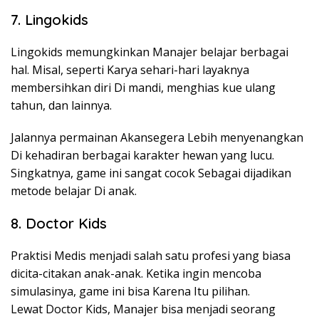
7. Lingokids
Lingokids memungkinkan Manajer belajar berbagai
hal. Misal, seperti Karya sehari-hari layaknya
membersihkan diri Di mandi, menghias kue ulang
tahun, dan lainnya.
Jalannya permainan Akansegera Lebih menyenangkan
Di kehadiran berbagai karakter hewan yang lucu.
Singkatnya, game ini sangat cocok Sebagai dijadikan
metode belajar Di anak.
8. Doctor Kids
Praktisi Medis menjadi salah satu profesi yang biasa
dicita-citakan anak-anak. Ketika ingin mencoba
simulasinya, game ini bisa Karena Itu pilihan.
Lewat Doctor Kids, Manajer bisa menjadi seorang