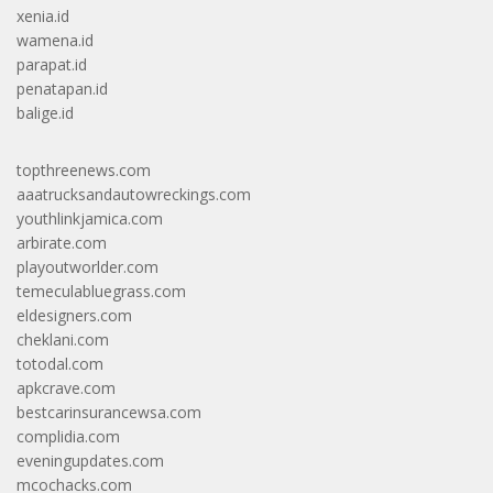
xenia.id
wamena.id
parapat.id
penatapan.id
balige.id
topthreenews.com
aaatrucksandautowreckings.com
youthlinkjamica.com
arbirate.com
playoutworlder.com
temeculabluegrass.com
eldesigners.com
cheklani.com
totodal.com
apkcrave.com
bestcarinsurancewsa.com
complidia.com
eveningupdates.com
mcochacks.com