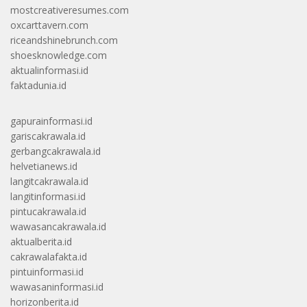
mostcreativeresumes.com
oxcarttavern.com
riceandshinebrunch.com
shoesknowledge.com
aktualinformasi.id
faktadunia.id
gapurainformasi.id
gariscakrawala.id
gerbangcakrawala.id
helvetianews.id
langitcakrawala.id
langitinformasi.id
pintucakrawala.id
wawasancakrawala.id
aktualberita.id
cakrawalafakta.id
pintuinformasi.id
wawasaninformasi.id
horizonberita.id