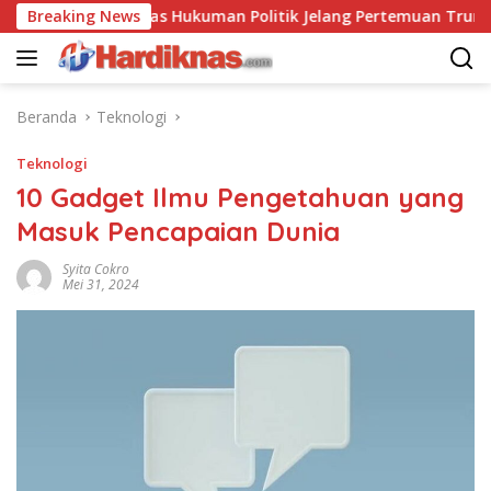
Langsung
 Saling Balas Hukuman Politik Jelang Pertemuan Trump dan Xi J
Breaking News
ke
konten
Beranda
Teknologi
Teknologi
10 Gadget Ilmu Pengetahuan yang
Masuk Pencapaian Dunia
Syita Cokro
Mei 31, 2024