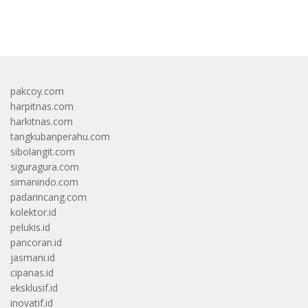
bandar besar starlight princess1000 bagi bonus
pakcoy.com
harpitnas.com
harkitnas.com
tangkubanperahu.com
sibolangit.com
siguragura.com
simanindo.com
padarincang.com
kolektor.id
pelukis.id
pancoran.id
jasmani.id
cipanas.id
eksklusif.id
inovatif.id